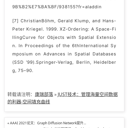
9B%B2%E7%BA%BF/938155?fr=aladdin
[7] ChristianBöhm, Gerald Klump, and Hans-
Peter Kriegel. 1999. XZ-Ordering: A Space-Fi
llingCurve for Objects with Spatial Extensio
n. In Proceedings of the 6thInternational Sy
mposium on Advances in Spatial Databases
(SSD '99).Springer-Verlag, Berlin, Heidelber
g, 75–90.
转载请注明：
康瑞部落
»
JUST技术：管理海量空间数据
的利器-空间填充曲线
« AAAI 2021论文：Graph Diffusion Network提升交通流量预测精度（附论文下载）