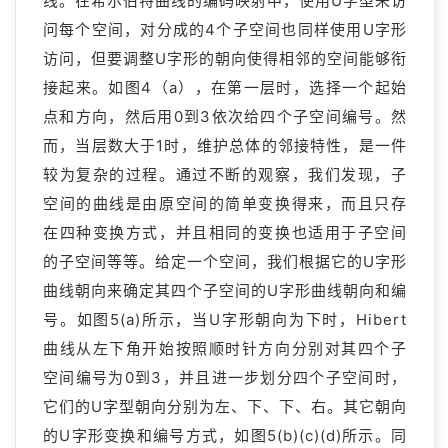
线。在希尔伯特曲线的编码映射中，使用U字型来访
问每个空间，对分成的4个子空间也同样使用U字形
访问，但要调整U字形的朝向使得相邻的空间能够衔
接起来。如图4（a），在第一层时，选择一个起始
点和方向，然后用0到3依次给四个子空间编号。然
而，当层数大于1时，维护总体的邻接特性，是一件
较为复杂的过程。通过不断的观察，我们发现，子
空间的曲线是由原空间的简单变换得来，而且只存
在四种变换方式，并且相同的变换也适用于子空间
的子空间等等。给定一个空间，我们根据它的U字形
曲线朝向来确定其四个子空间的U字形曲线朝向和编
号。如图5(a)所示，当U字形朝向为下时，Hibert
曲线从左下角开始按照顺时针方向分别对其四个子
空间编号为0到3，并且进一步划分四个子空间时，
它们的U字型朝向分别为左、下、下、右。其它朝向
的U字形变换和编号方式，如图5(b)(c)(d)所示。同