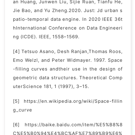
an Huang, Junwen Liu, Sijie Ruan, Tianfu He,
Jie Bao, and Yu Zheng.2020. Just: Jd urban s
patio-temporal data engine. In 2020 IEEE 36t
hInternational Conference on Data Engineeri
ng (ICDE). IEEE, 1558–1569.
[4] Tetsuo Asano, Desh Ranjan,Thomas Roos,
Emo Welzl, and Peter Widmayer. 1997. Space
-filling curves andtheir use in the design of
geometric data structures. Theoretical Comp
uterScience 181, 1 (1997), 3–15.
[5] https://en.wikipedia.org/wiki/Space-fillin
g_curve
[6] https://baike.baidu.com/item/%E5%B8%8
C%E5%B0%94%E4%BC%AF%E7%89%B9%E6%