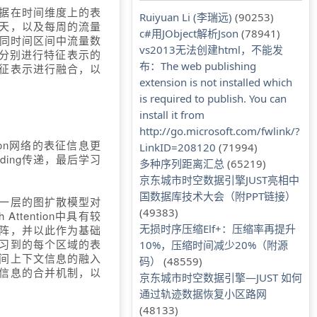
据在时间维度上的表
Ruiyuan Li (李瑞远)
(90253)
天，以及每周的流量
c#用JObject解析Json
(78941)
史不同时间区间中流量数
vs2013无法创建html，不能发
维度上分别进行特征表示的
布：The web publishing
征表示进行融合，以
extension is not installed which
is required to publish. You can
install it from
http://go.microsoft.com/fwlink/?
on网络的表征信息更
LinkID=208120
(71994)
dding传递，最后学习
多种序列距离汇总
(65219)
京东城市时空数据引擎JUST亮相中
国数据库技术大会（附PPT链接）
一层的图扩散模型对
(49383)
h Attention中具有较
无损时序压缩Elf+：压缩率再提升
阵，并以此作为基础
习到的每个区域的表
10%，压缩时间减少20%（附源
间上下文信息的融入
码）
(48559)
信息的合并机制，以
京东城市时空数据引擎—JUST 如何
通过轨迹数据恢复小区路网
(48133)