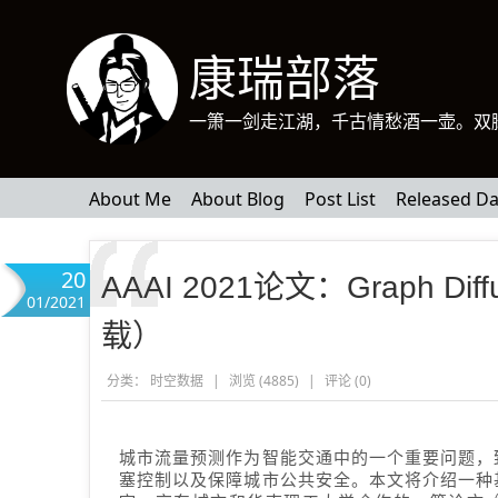
康瑞部落
一箫一剑走江湖，千古情愁酒一壶。双
About Me
About Blog
Post List
Released Da
20
AAAI 2021论文：Graph 
01/2021
载）
分类：
时空数据
|
浏览 (4885)
|
评论 (
0
)
城市流量预测作为智能交通中的一个重要问题，
塞控制以及保障城市公共安全。本文将介绍一种