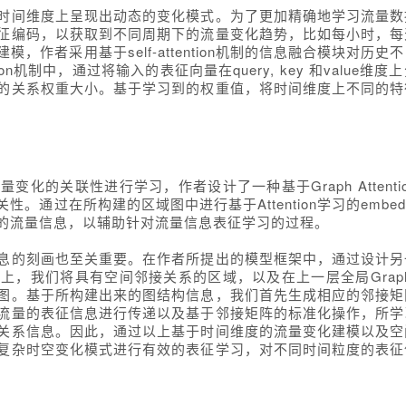
时间维度上呈现出动态的变化模式。为了更加精确地学习流量数
征编码，以获取到不同周期下的流量变化趋势，比如每小时，每
作者采用基于self-attention机制的信息融合模块对历
ion机制中，通过将输入的表征向量在query, key 和value
的关系权重大小。基于学习到的权重值，将时间维度上不同的特
化的关联性进行学习，作者设计了一种基于Graph Attenti
关性。
通过在所构建的区域图中进行基于Attention学习的embe
的流量信息，以辅助针对流量信息表征学习的过程。
息的刻画也至关重要。在作者所提出的模型框架中，通过设计另
图上，我们将具有空间邻接关系的区域，以及在上一层全局
Grap
图。基于所构建出来的图结构信息，我们首先生成相应的邻接矩
流量的表征信息进行传递以及基于邻接矩阵的标准化操作，所学
关系信息。因此，通过以上基于时间维度的流量变化建模以及空
复杂时空变化模式进行有效的表征学习，对不同时间粒度的表征