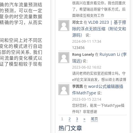
很高兴在重庆看见你，我也回重庆
确的汽车流量预测结
了，希望瑞远哥留个联系方式，后
的预测，可以在一定
面继续互相支持工作
复杂的时空流量数据
精确的学习，从而实
VLDB 2023 | 基于擦
邓女士
在
除的浮点无损压缩（附论文和
源码）
说：
时间和空间上对不同区
2024-09-11 17:34
变化的模式进行自动
123456
局部的空间关系
,
我们
Ruiyuan Li (李
Rong Lonely
在
间流量的变化模式以
瑞远)
说：
证了模型相较于现有
2023-06-02 16:02
请问老师的实验室还招博士吗，守
elf论文深深启发，想从硕士再读博
word公式编辑器插
李茜茜
在
件MathType
说：
2023-03-15 22:14
您好您好，能发一下MathType插
件吗？非常感谢
1
2
3
»
尾页
热门文章