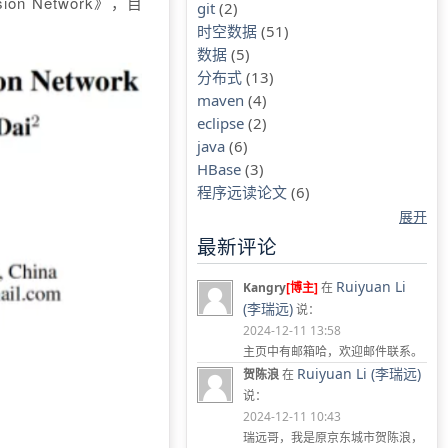
sion Network
》，目
git
(2)
时空数据
(51)
数据
(5)
分布式
(13)
maven
(4)
eclipse
(2)
java
(6)
HBase
(3)
程序远读论文
(6)
展开
最新评论
Ruiyuan Li
Kangry
[博主]
在
(李瑞远)
说：
2024-12-11 13:58
主页中有邮箱哈，欢迎邮件联系。
Ruiyuan Li (李瑞远)
贺陈浪
在
说：
2024-12-11 10:43
瑞远哥，我是原京东城市贺陈浪，