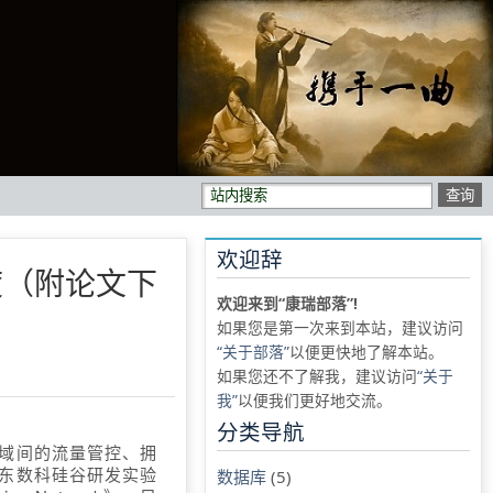
欢迎辞
测精度（附论文下
欢迎来到“康瑞部落”!
如果您是第一次来到本站，建议访问
“关于部落”
以便更快地了解本站。
如果您还不了解我，建议访问
“关于
我”
以便我们更好地交流。
分类导航
域间的流量管控、拥
东数科硅谷研发实验
数据库
(5)