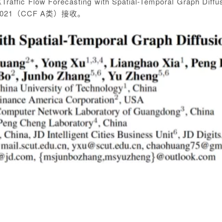
ffic
Flow Forecasting with Spatial-Temporal Graph Diffu
2021（CCF A
类）接收。