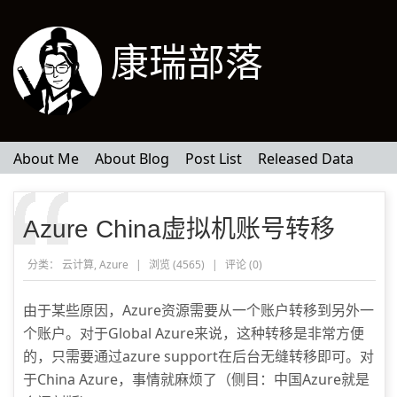
康瑞部落
About Me
About Blog
Post List
Released Data
Azure China虚拟机账号转移
分类：
云计算
,
Azure
|
浏览 (4565)
|
评论 (
0
)
由于某些原因，Azure资源需要从一个账户转移到另外一
个账户。对于Global Azure来说，这种转移是非常方便
的，只需要通过azure support在后台无缝转移即可。对
于China Azure，事情就麻烦了（侧目：中国Azure就是