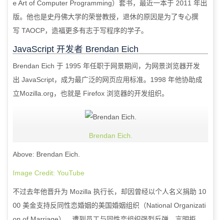
e Art of Computer Programming
）套书，最近一本于
2011
年出
版。他也是史丹佛大学的荣誉教授，退休的原因是为了专心撰
写
TAOCP
，造福更多有志于写程序的学子。
JavaScript
开发者
Brendan Eich
Brendan Eich
于
1995
年任职于网景期间，为网景浏览器开发
出
JavaScript
，成为最广泛的网页应用标准。
1998
年他协助成
立
Mozilla.org
，也就是
Firefox
浏览器的开发组织。
Brendan Eich.
Above: Brendan Eich.
Image Credit: YouTube
不过去年他晋升为
Mozilla
执行长，却因曾经以个人名义捐助
10
00
美金支持反同性恋婚姻的美国婚姻组织（
National Organizati
on of Marriage
），遭到员工与同性恋组织强烈反弹，言明拒