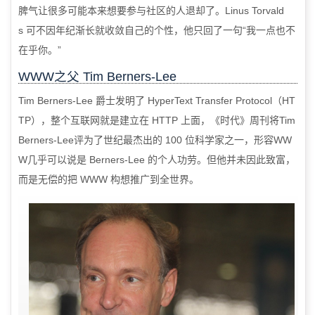
脾气让很多可能本来想要参与社区的人退却了。
Linus Torvald
s
可不因年纪渐长就收敛自己的个性，他只回了一句“我一点也不
在乎你。”
WWW之父
Tim Berners-Lee
Tim Berners-Lee
爵士发明了
HyperText Transfer Protocol
（
HT
TP
），整个互联网就是建立在
HTTP
上面，《时代》周刊将
Tim
Berners-Lee
评为了世纪最杰出的
100
位科学家之一，形容
WW
W
几乎可以说是
Berners-Lee
的个人功劳。但他并未因此致富，
而是无偿的把
WWW
构想推广到全世界。