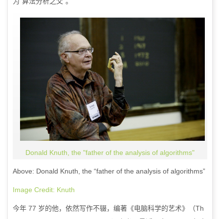
为“算法分析之父”。
Donald Knuth, the "father of the analysis of algorithms"
Above: Donald Knuth, the “father of the analysis of algorithms”
Image Credit: Knuth
今年
77
岁的他，依然写作不辍，编著《电脑科学的艺术》（
Th